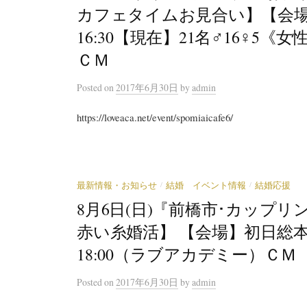
カフェタイムお見合い】【会場】
16:30【現在】21名♂16♀
ＣＭ
Posted
on
2017年6月30日
by
admin
https://loveaca.net/event/spomiaicafe6/
/
/
最新情報・お知らせ
結婚 イベント情報
結婚応援
8月6日(日)『前橋市･カップリン
赤い糸婚活】 【会場】初日総本店
18:00（ラブアカデミー）ＣＭ
Posted
on
2017年6月30日
by
admin