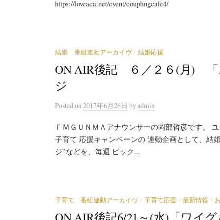
https://loveaca.net/event/couplingcafe4/
/
結婚 番組連動アーカイヴ
結婚応援
ON AIR後記 ６／２６(月
ジ
Posted
on
2017年6月26日
by
admin
ＦＭＧＵＮＭＡアナウンサーの岡部哲彦です。 ユ
子育て 応援キャンペーンの 連動企画として、結婚
ジ”などを、毎週 ピック...
/
/
子育て 番組連動アーカイヴ
子育て応援
最新情報・
ON AIR後記6/21～(水)「