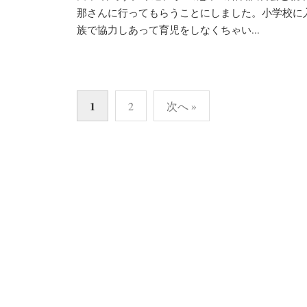
那さんに行ってもらうことにしました。小学校に
族で協力しあって育児をしなくちゃい...
投
1
2
次へ »
稿
の
ペ
ー
ジ
送
り