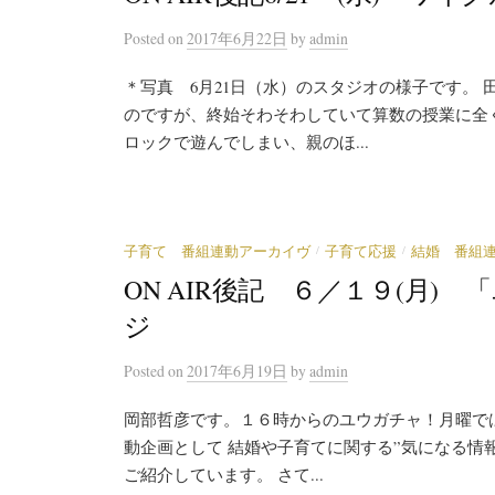
Posted
on
2017年6月22日
by
admin
＊写真 6月21日（水）のスタジオの様子です。 
のですが、終始そわそわしていて算数の授業に全
ロックで遊んでしまい、親のほ...
/
/
子育て 番組連動アーカイヴ
子育て応援
結婚 番組
ON AIR後記 ６／１９(月
ジ
Posted
on
2017年6月19日
by
admin
岡部哲彦です。１６時からのユウガチャ！月曜では
動企画として 結婚や子育てに関する”気になる情報
ご紹介しています。 さて...