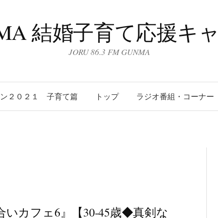
UNMA 結婚子育て応援キ
JORU 86.3 FM GUNMA
ーン２０２１ 子育て篇
トップ
ラジオ番組・コーナー
合いカフェ6』【30-45歳◆真剣な