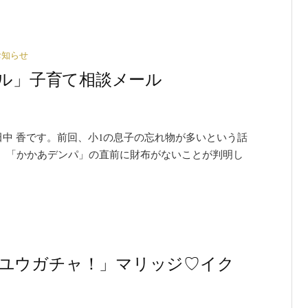
お知らせ
ワイグル」子育て相談メール
田中 香です。前回、小1の息子の忘れ物が多いという話
、「かかあデンパ」の直前に財布がないことが判明し
) 「ユウガチャ！」マリッジ♡イク