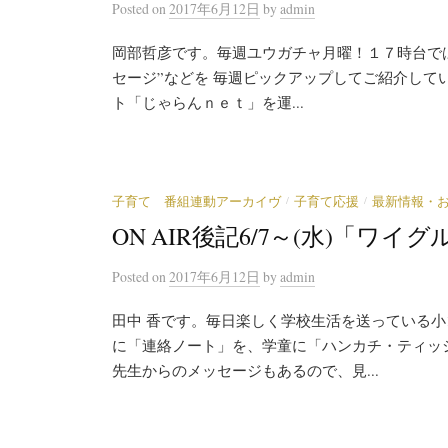
Posted
on
2017年6月12日
by
admin
岡部哲彦です。毎週ユウガチャ月曜！１７時台では
セージ”などを 毎週ピックアップしてご紹介して
ト「じゃらんｎｅｔ」を運...
/
/
子育て 番組連動アーカイヴ
子育て応援
最新情報・
ON AIR後記6/7～(水)「ワ
Posted
on
2017年6月12日
by
admin
田中 香です。毎日楽しく学校生活を送っている小
に「連絡ノート」を、学童に「ハンカチ・ティッ
先生からのメッセージもあるので、見...