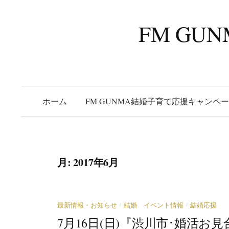
コ
ン
FM G
テ
ン
ツ
へ
ス
ホーム
FM GUNMA結婚子育て応援キャンペ
キ
ッ
プ
月:
2017年6月
/
/
最新情報・お知らせ
結婚 イベント情報
結婚応援
7月16日(日)『渋川市･婚活お見