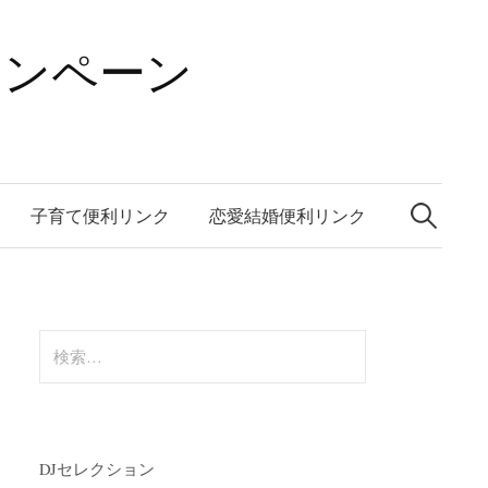
ャンペーン
検
索:
子育て便利リンク
恋愛結婚便利リンク
検
索:
DJセレクション