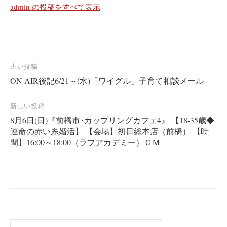
admin の投稿をすべて表示
投
古い投稿
ON AIR後記6/21～(水)「ワイグル」子育て相談メール
稿
ナ
新しい投稿
ビ
8月6日(日)『前橋市･カップリングカフェ4』 【18-35歳◆
ゲ
運命の赤い糸婚活】 【会場】初日総本店（前橋） 【時
ー
間】16:00～18:00（ラブアカデミー）ＣＭ
シ
ョ
ン
検