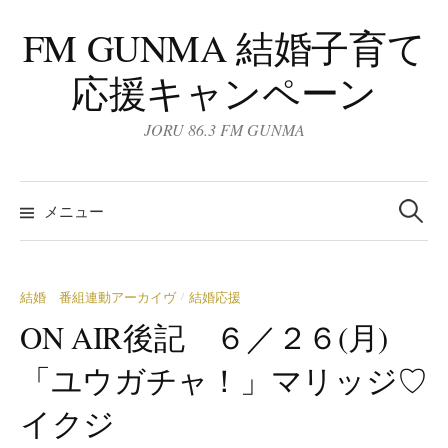
コ
FM GUNMA 結婚子育て
ン
テ
応援キャンペーン
ン
ツ
JORU 86.3 FM GUNMA
へ
ス
検
キ
索:
メニュー
ッ
プ
結婚 番組連動アーカイヴ
結婚応援
/
ON AIR後記 ６／２６(月)
「ユウガチャ！」マリッジ♡
イクジ