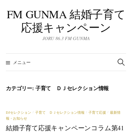
コ
FM GUNMA 結婚子育て
ン
テ
応援キャンペーン
ン
ツ
JORU 86.3 FM GUNMA
へ
ス
検
キ
索:
メニュー
ッ
プ
カテゴリー:
子育て ＤＪセレクション情報
DJセレクション
子育て ＤＪセレクション情報
子育て応援
最新情
/
/
/
報・お知らせ
結婚子育て応援キャンペーンコラム第41