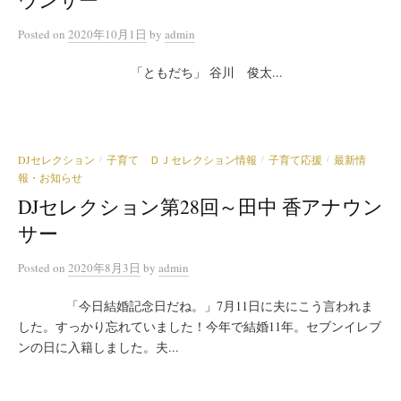
Posted
on
2020年10月1日
by
admin
「ともだち」 谷川 俊太...
DJセレクション
子育て ＤＪセレクション情報
子育て応援
最新情
/
/
/
報・お知らせ
DJセレクション第28回～田中 香アナウン
サー
Posted
on
2020年8月3日
by
admin
「今日結婚記念日だね。」7月11日に夫にこう言われま
した。すっかり忘れていました！今年で結婚11年。セブンイレブ
ンの日に入籍しました。夫...