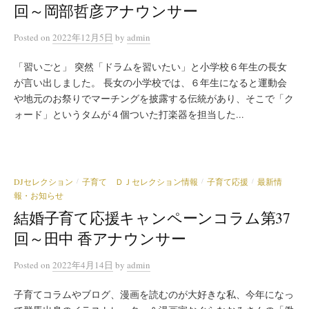
回～岡部哲彦アナウンサー
Posted
on
2022年12月5日
by
admin
「習いごと」 突然「ドラムを習いたい」と小学校６年生の長女
が言い出しました。 長女の小学校では、６年生になると運動会
や地元のお祭りでマーチングを披露する伝統があり、そこで「ク
ォード」というタムが４個ついた打楽器を担当した...
DJセレクション
子育て ＤＪセレクション情報
子育て応援
最新情
/
/
/
報・お知らせ
結婚子育て応援キャンペーンコラム第37
回～田中 香アナウンサー
Posted
on
2022年4月14日
by
admin
子育てコラムやブログ、漫画を読むのが大好きな私、今年になっ