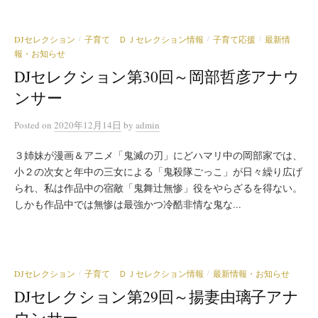
DJセレクション
子育て ＤＪセレクション情報
子育て応援
最新情
/
/
/
報・お知らせ
DJセレクション第30回～岡部哲彦アナウ
ンサー
Posted
on
2020年12月14日
by
admin
３姉妹が漫画＆アニメ「鬼滅の刃」にどハマリ中の岡部家では、
小２の次女と年中の三女による「鬼殺隊ごっこ」が日々繰り広げ
られ、私は作品中の宿敵「鬼舞辻無惨」役をやらざるを得ない。
しかも作品中では無惨は最強かつ冷酷非情な鬼な...
DJセレクション
子育て ＤＪセレクション情報
最新情報・お知らせ
/
/
DJセレクション第29回～揚妻由璃子アナ
ウンサー