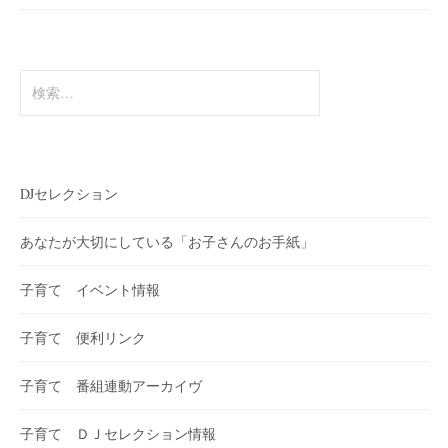
ー
ジ
送
検
索:
り
DJセレクション
あなたが大切にしている「お子さんのお手紙」
子育て イベント情報
子育て 便利リンク
子育て 番組連動アーカイヴ
子育て ＤＪセレクション情報