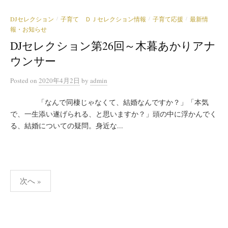
DJセレクション
子育て ＤＪセレクション情報
子育て応援
最新情
/
/
/
報・お知らせ
DJセレクション第26回～木暮あかりアナ
ウンサー
Posted
on
2020年4月2日
by
admin
「なんで同棲じゃなくて、結婚なんですか？」「本気
で、一生添い遂げられる、と思いますか？」頭の中に浮かんでく
る、結婚についての疑問。身近な...
投
次へ »
稿
の
ペ