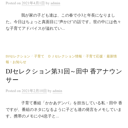
Posted
on
2021年4月1日
by
admin
我が家の子ども達は、この春で小3と年長になりまし
た。今日はちょっと真面目に“声かけ”の話です。世の中には色々
な子育てアドバイスが溢れてい...
DJセレクション
子育て ＤＪセレクション情報
子育て応援
最新情
/
/
/
報・お知らせ
DJセレクション第31回～田中 香アナウン
サー
Posted
on
2021年2月10日
by
admin
子育て番組「かかあデンパ」を担当している私・田中 香
ですが、番組のネタになるように子ども達の発言をメモしていま
す。携帯のメモに小4息子と...