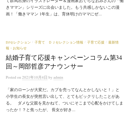
て群馬出身のイラストレーター＆漫画家おぐらなおみさんの「働
きママン」シリーズに出会いました。もう共感しかないこの漫
画！「働きママン 1年生」は、育休明けのママにぜ...
DJセレクション
子育て ＤＪセレクション情報
子育て応援
最新情
/
/
/
報・お知らせ
結婚子育て応援キャンペーンコラム第34
回～岡部哲彦アナウンサー
Posted
on
2021年10月4日
by
admin
「家のローンが大変だ。カブを売ってなんとかしないと！」と
小学生の長女が突然言い出して、とてもビックリしたことがあ
る。 ダメな父親を見かねて、ついにそこまで心配をかけてしま
ったか！？と焦ったが、 長女が好き...