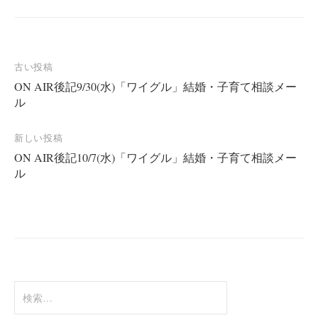
投
古い投稿
ON AIR後記9/30(水)「ワイグル」結婚・子育て相談メー
稿
ル
ナ
ビ
新しい投稿
ゲ
ON AIR後記10/7(水)「ワイグル」結婚・子育て相談メー
ー
ル
シ
ョ
ン
検
索: