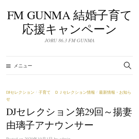
コ
FM GUNMA 結婚子育て
ン
テ
応援キャンペーン
ン
ツ
JORU 86.3 FM GUNMA
へ
ス
検
キ
索:
メニュー
ッ
プ
DJセレクション
子育て ＤＪセレクション情報
最新情報・お知ら
/
/
せ
DJセレクション第29回～揚妻
由璃子アナウンサー
Posted
on
2020年10月1日
by
admin