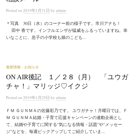
Posted
on
2019年1月31日
by
admin
＊写真 30日（水）のコーナー前の様子です。市川アナも！
田中 香です。インフルエンザが猛威をふるっていますね。幸
いなことに、息子の小学校も娘のこども...
最新情報・お知らせ
ON AIR後記 １／２８（月） 「ユウガ
チャ！」マリッジ♡イクジ
Posted
on
2019年1月29日
by
admin
ＦＭ ＧＵＮＭＡの佐藤彩乃です。 ユウガチャ！月曜日では、Ｆ
Ｍ ＧＵＮＭＡ結婚・子育て応援キャンペーンの連動企画とし
て、結婚や子育てに関する“気になる情報・話題”や“メッセー
ジ”などを、毎週ピックアップしてご紹介していま...