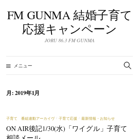
コ
FM GUNMA 結婚子育て
ン
テ
応援キャンペーン
ン
ツ
JORU 86.3 FM GUNMA
へ
ス
検
キ
索:
メニュー
ッ
プ
月:
2019年1月
子育て 番組連動アーカイヴ
子育て応援
最新情報・お知らせ
/
/
ON AIR後記1/30(水)「ワイグル」子育て
相談メール