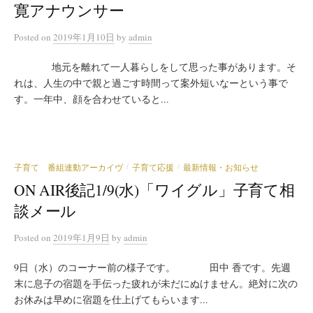
寛アナウンサー
Posted
on
2019年1月10日
by
admin
地元を離れて一人暮らしをして思った事があります。そ
れは、人生の中で親と過ごす時間って案外短いなーという事で
す。一年中、顔を合わせていると...
子育て 番組連動アーカイヴ
子育て応援
最新情報・お知らせ
/
/
ON AIR後記1/9(水)「ワイグル」子育て相
談メール
Posted
on
2019年1月9日
by
admin
9日（水）のコーナー前の様子です。 田中 香です。先週
末に息子の宿題を手伝った疲れが未だにぬけません。絶対に次の
お休みは早めに宿題を仕上げてもらいます...