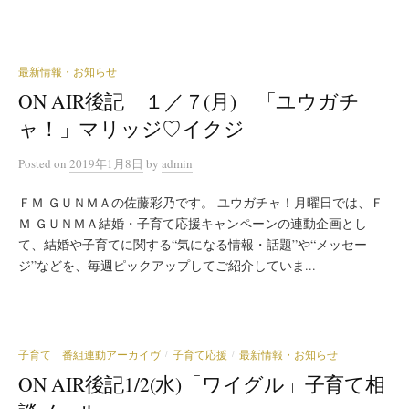
最新情報・お知らせ
ON AIR後記 １／７(月) 「ユウガチ
ャ！」マリッジ♡イクジ
Posted
on
2019年1月8日
by
admin
ＦＭ ＧＵＮＭＡの佐藤彩乃です。 ユウガチャ！月曜日では、Ｆ
Ｍ ＧＵＮＭＡ結婚・子育て応援キャンペーンの連動企画とし
て、結婚や子育てに関する“気になる情報・話題”や“メッセー
ジ”などを、毎週ピックアップしてご紹介していま...
子育て 番組連動アーカイヴ
子育て応援
最新情報・お知らせ
/
/
ON AIR後記1/2(水)「ワイグル」子育て相