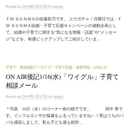
Posted
on
2019年1月22日
by
admin
ＦＭ ＧＵＮＭＡの佐藤彩乃です。 ユウガチャ！月曜日では、Ｆ
Ｍ ＧＵＮＭＡ結婚・子育て応援キャンペーンの連動企画とし
て、結婚や子育てに関する“気になる情報・話題”や“メッセー
ジ”などを、毎週ピックアップしてご紹介していま...
子育て 番組連動アーカイヴ
子育て応援
最新情報・お知らせ
/
/
ON AIR後記1/16(水)「ワイグル」子育て
相談メール
Posted
on
2019年1月17日
by
admin
＊写真 16日（水）のコーナー前の様子です。 田中 香で
す。インフルエンザが猛威をふるっていますね～！実はうちのパ
パも感染しまして、私も子ども達も絶対...