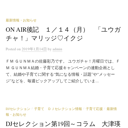
最新情報・お知らせ
ON AIR後記 １／１４（月） 「ユウガ
チャ！」マリッジ♡イクジ
Posted
on
2019年1月14日
by
admin
ＦＭ ＧＵＮＭＡの佐藤彩乃です。 ユウガチャ！月曜日では、Ｆ
Ｍ ＧＵＮＭＡ結婚・子育て応援キャンペーンの連動企画とし
て、結婚や子育てに関する“気になる情報・話題”や“メッセー
ジ”などを、毎週ピックアップしてご紹介していま...
DJセレクション
子育て ＤＪセレクション情報
子育て応援
最新情
/
/
/
報・お知らせ
DJセレクション第19回～コラム 大津瑛