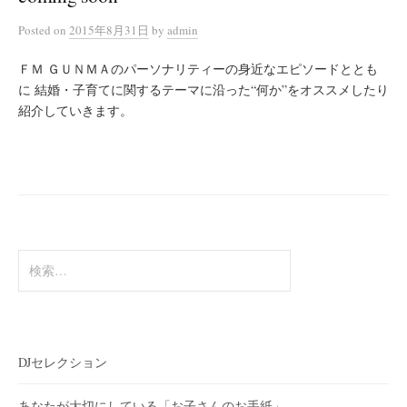
Posted
on
2015年8月31日
by
admin
ＦＭ ＧＵＮＭＡのパーソナリティーの身近なエピソードととも
に 結婚・子育てに関するテーマに沿った“何か”をオススメしたり
紹介していきます。
検
索:
DJセレクション
あなたが大切にしている「お子さんのお手紙」