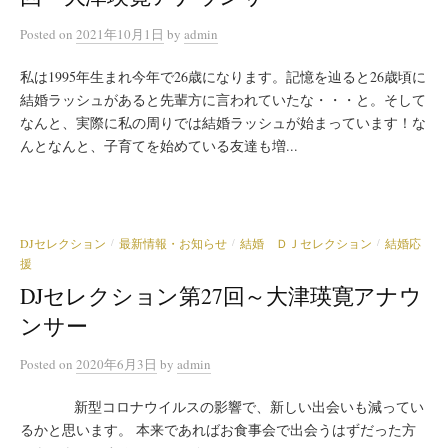
Posted
on
2021年10月1日
by
admin
私は1995年生まれ今年で26歳になります。記憶を辿ると26歳頃に
結婚ラッシュがあると先輩方に言われていたな・・・と。そして
なんと、実際に私の周りでは結婚ラッシュが始まっています！な
んとなんと、子育てを始めている友達も増...
DJセレクション
最新情報・お知らせ
結婚 ＤＪセレクション
結婚応
/
/
/
援
DJセレクション第27回～大津瑛寛アナウ
ンサー
Posted
on
2020年6月3日
by
admin
新型コロナウイルスの影響で、新しい出会いも減ってい
るかと思います。 本来であればお食事会で出会うはずだった方