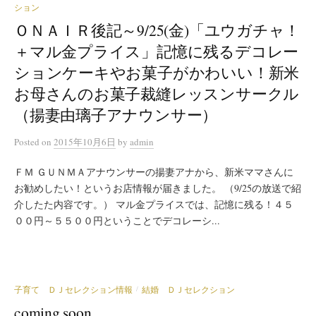
ション
ＯＮＡＩＲ後記～9/25(金)「ユウガチャ！
＋マル金プライス」記憶に残るデコレー
ションケーキやお菓子がかわいい！新米
お母さんのお菓子裁縫レッスンサークル
（揚妻由璃子アナウンサー）
Posted
on
2015年10月6日
by
admin
ＦＭ ＧＵＮＭＡアナウンサーの揚妻アナから、新米ママさんに
お勧めしたい！というお店情報が届きました。 （9/25の放送で紹
介したた内容です。） マル金プライスでは、記憶に残る！４５
００円～５５００円ということでデコレーシ...
子育て ＤＪセレクション情報
結婚 ＤＪセレクション
/
coming soon