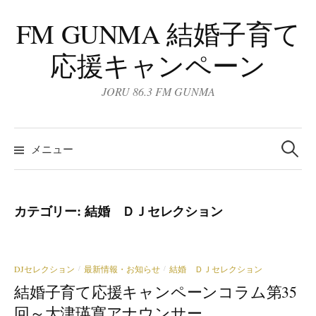
コ
FM GUNMA 結婚子育て
ン
テ
応援キャンペーン
ン
ツ
JORU 86.3 FM GUNMA
へ
ス
検
キ
索:
メニュー
ッ
プ
カテゴリー:
結婚 ＤＪセレクション
DJセレクション
最新情報・お知らせ
結婚 ＤＪセレクション
/
/
結婚子育て応援キャンペーンコラム第35
回～大津瑛寛アナウンサー