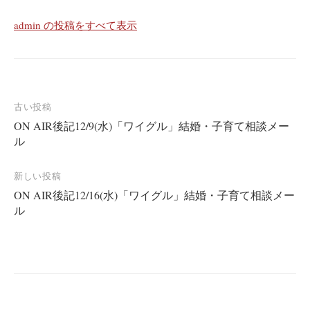
admin の投稿をすべて表示
投
古い投稿
ON AIR後記12/9(水)「ワイグル」結婚・子育て相談メー
稿
ル
ナ
ビ
新しい投稿
ゲ
ON AIR後記12/16(水)「ワイグル」結婚・子育て相談メー
ー
ル
シ
ョ
ン