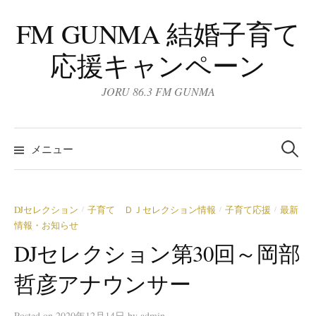
コ
FM GUNMA 結婚子育て
ン
テ
応援キャンペーン
ン
ツ
JORU 86.3 FM GUNMA
へ
ス
検
キ
索:
メニュー
ッ
プ
DJセレクション
子育て ＤＪセレクション情報
子育て応援
最新
/
/
/
情報・お知らせ
DJセレクション第30回～岡部
哲彦アナウンサー
Posted
on
2020年12月14日
by
admin