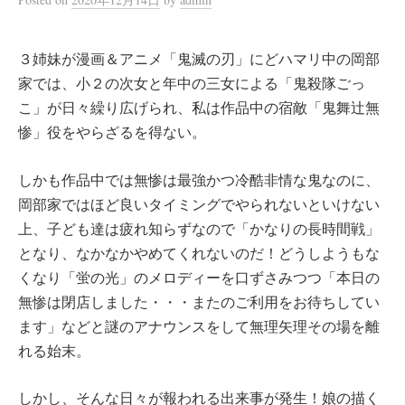
３姉妹が漫画＆アニメ「鬼滅の刃」にどハマリ中の岡部
家では、小２の次女と年中の三女による「鬼殺隊ごっ
こ」が日々繰り広げられ、私は作品中の宿敵「鬼舞辻無
惨」役をやらざるを得ない。
しかも作品中では無惨は最強かつ冷酷非情な鬼なのに、
岡部家ではほど良いタイミングでやられないといけない
上、子ども達は疲れ知らずなので「かなりの長時間戦」
となり、なかなかやめてくれないのだ！どうしようもな
くなり「蛍の光」のメロディーを口ずさみつつ「本日の
無惨は閉店しました・・・またのご利用をお待ちしてい
ます」などと謎のアナウンスをして無理矢理その場を離
れる始末。
しかし、そんな日々が報われる出来事が発生！娘の描く