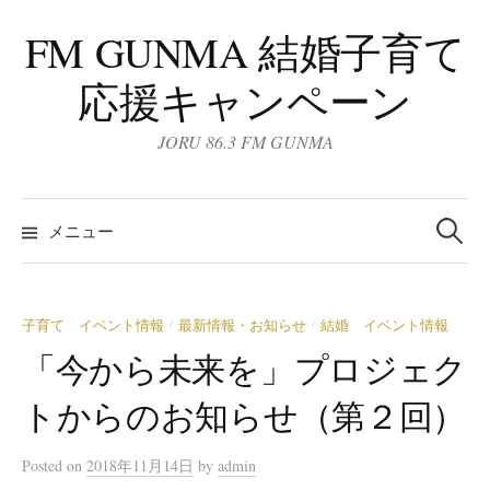
コ
FM GUNMA 結婚子育て
ン
テ
応援キャンペーン
ン
ツ
JORU 86.3 FM GUNMA
へ
ス
検
キ
索:
メニュー
ッ
プ
子育て イベント情報
最新情報・お知らせ
結婚 イベント情報
/
/
「今から未来を」プロジェク
トからのお知らせ（第２回）
Posted
on
2018年11月14日
by
admin