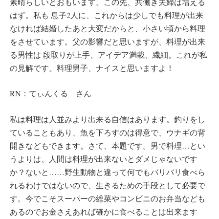
素晴らしいとおもいます。この先、共働き夫婦は増える
はず。私も 息子2人に、これからは少しでも料理が出来
なければ結婚したあと大変だからと、小さい頃から料理
をさせています。父の影響だと思いますが、料理が出来
る男性は 段取りが上手、アイデア満載、繊細。これが私
の見解です。料理男子、ナイスと思いますよ！
RN：てぃんくる さん
私は料理は人並みより出来る自信はあります。釣りをし
ていることもあり、魚を下ろすのは得意で、ウナギの背
開きなどもできます。さて、本題です。男で料理…とい
うよりは、人間は料理が出来ないとダメじゃないです
か？ないと……野生動物と違って何でもバリバリ食べら
れるわけではないので、生きるための手段として必要で
す。今でこそスーパーの総菜やコンビニのお弁当なども
あるのでお金さえあれば確かに食べることは出来ます