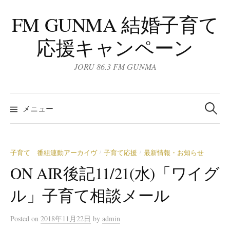
コ
FM GUNMA 結婚子育て
ン
テ
応援キャンペーン
ン
ツ
JORU 86.3 FM GUNMA
へ
ス
検
キ
索:
メニュー
ッ
プ
子育て 番組連動アーカイヴ
子育て応援
最新情報・お知らせ
/
/
ON AIR後記11/21(水)「ワイグ
ル」子育て相談メール
Posted
on
2018年11月22日
by
admin