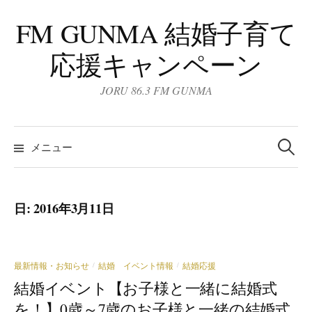
コ
FM GUNMA 結婚子育て
ン
テ
応援キャンペーン
ン
ツ
JORU 86.3 FM GUNMA
へ
ス
検
キ
索:
メニュー
ッ
プ
日:
2016年3月11日
最新情報・お知らせ
結婚 イベント情報
結婚応援
/
/
結婚イベント【お子様と一緒に結婚式
を！】0歳～7歳のお子様と一緒の結婚式