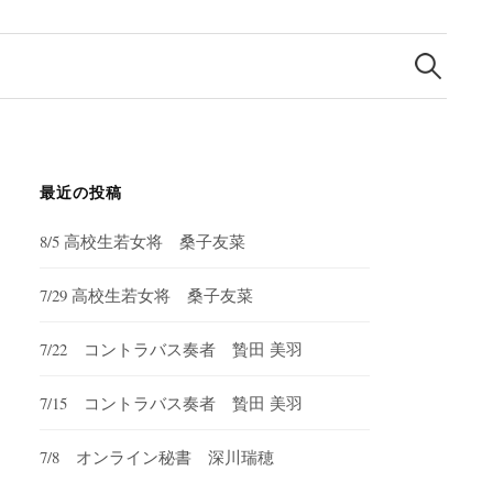
検
索:
最近の投稿
8/5 高校生若女将 桑子友菜
7/29 高校生若女将 桑子友菜
7/22 コントラバス奏者 贄田 美羽
7/15 コントラバス奏者 贄田 美羽
7/8 オンライン秘書 深川瑞穂