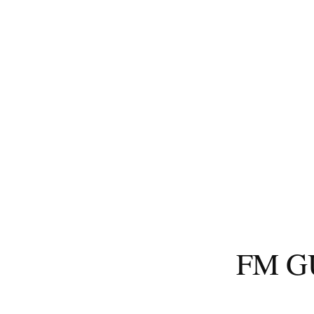
コ
ン
テ
ン
ツ
へ
ス
キ
ッ
プ
FM 