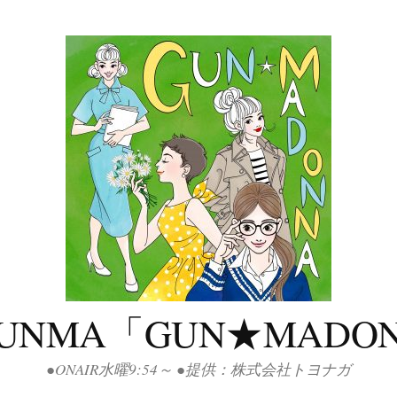
GUNMA「GUN★MADO
●ONAIR水曜9:54～ ●提供：株式会社トヨナガ