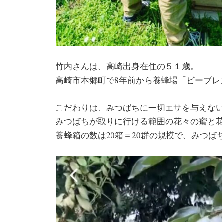
竹内さんは、高崎出身在住の５１歳。
高崎市本郷町で8年前から養蜂場「ビーブレ
こだわりは、みつばちに一切エサを与えな
みつばちが取りに行ける範囲の花々の蜜と
養蜂箱の数は20箱＝20群の規模で、みつ