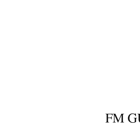
コ
ン
テ
ン
ツ
へ
ス
キ
ッ
プ
FM 