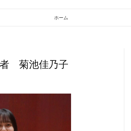
ホーム
奏者 菊池佳乃子