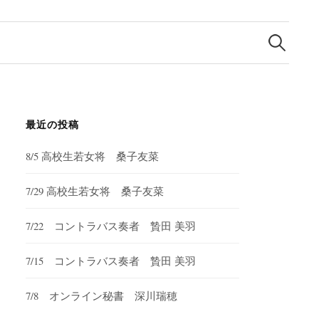
検
索:
最近の投稿
8/5 高校生若女将 桑子友菜
7/29 高校生若女将 桑子友菜
7/22 コントラバス奏者 贄田 美羽
7/15 コントラバス奏者 贄田 美羽
7/8 オンライン秘書 深川瑞穂