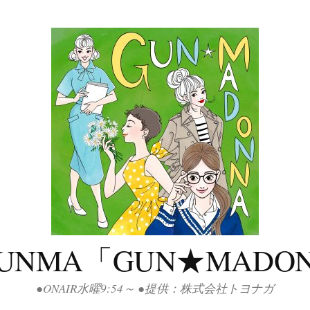
GUNMA「GUN★MADO
●ONAIR水曜9:54～ ●提供：株式会社トヨナガ