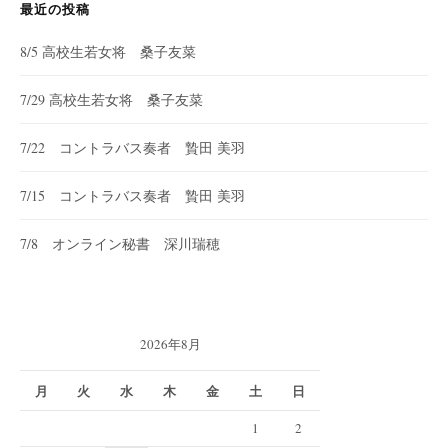
最近の投稿
8/5 高校生若女将 桑子友菜
7/29 高校生若女将 桑子友菜
7/22 コントラバス奏者 贄田 美羽
7/15 コントラバス奏者 贄田 美羽
7/8 オンライン秘書 深川瑞穂
2026年8月
月
火
水
木
金
土
日
1
2