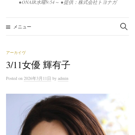
●ONAIR水曜9:54～ ●提供：株式会社トヨナガ
検
索:
メニュー
アーカイヴ
3/11女優 輝有子
Posted
on
2026年3月11日
by
admin