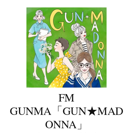
コ
ン
テ
ン
ツ
へ
ス
キ
ッ
プ
FM
GUNMA「GUN★MAD
ONNA」