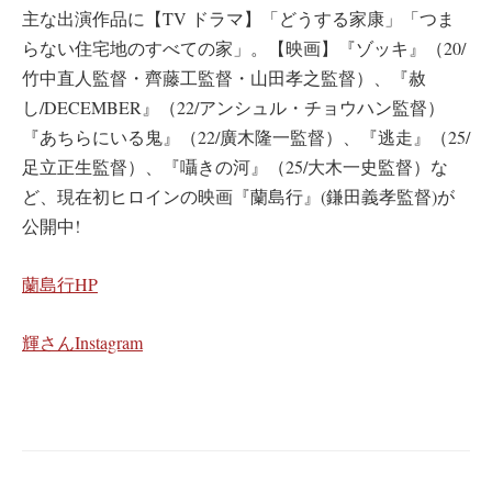
主な出演作品に【TV ドラマ】「どうする家康」「つま
らない住宅地のすべての家」。【映画】『ゾッキ』（20/
竹中直人監督・齊藤工監督・山田孝之監督）、『赦
し/DECEMBER』（22/アンシュル・チョウハン監督）
『あちらにいる鬼』（22/廣木隆一監督）、『逃走』（25/
足立正生監督）、『囁きの河』（25/大木一史監督）な
ど、現在初ヒロインの映画『蘭島行』(鎌田義孝監督)が
公開中!
蘭島行HP
輝さんInstagram