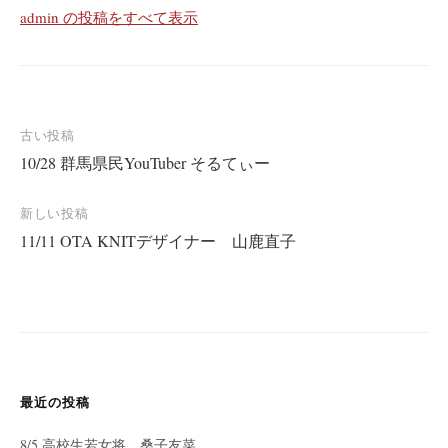
admin の投稿をすべて表示
投
古い投稿
10/28 群馬県民YouTuber そるてぃー
稿
ナ
新しい投稿
ビ
11/11 OTA KNITデザイナー 山鹿直子
ゲ
ー
シ
ョ
ン
最近の投稿
8/5 高校生若女将 桑子友菜