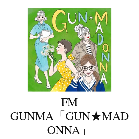
コ
ン
テ
ン
ツ
へ
ス
キ
ッ
プ
FM
GUNMA「GUN★MAD
ONNA」