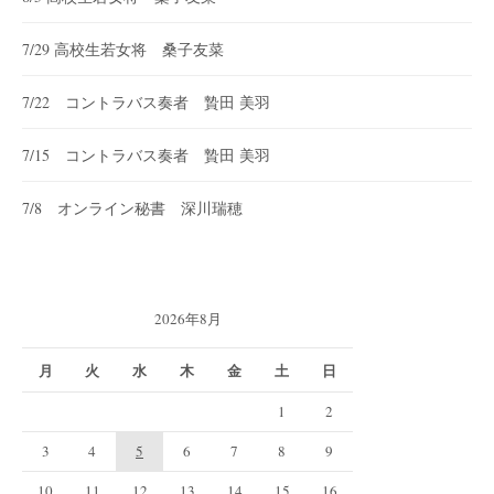
7/29 高校生若女将 桑子友菜
7/22 コントラバス奏者 贄田 美羽
7/15 コントラバス奏者 贄田 美羽
7/8 オンライン秘書 深川瑞穂
2026年8月
月
火
水
木
金
土
日
1
2
3
4
5
6
7
8
9
10
11
12
13
14
15
16