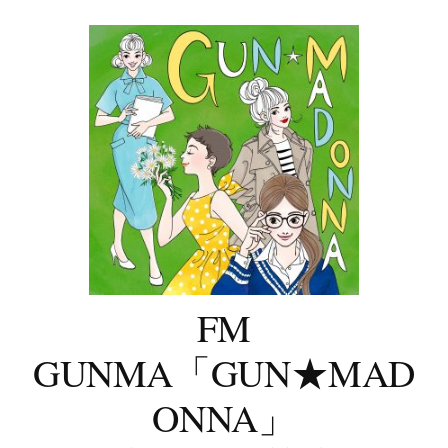
コ
ン
テ
ン
ツ
へ
ス
キ
ッ
プ
FM
GUNMA「GUN★MAD
ONNA」