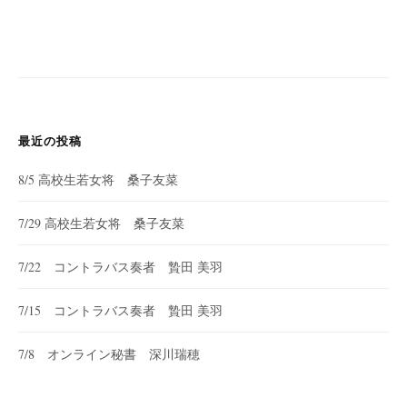
最近の投稿
8/5 高校生若女将 桑子友菜
7/29 高校生若女将 桑子友菜
7/22 コントラバス奏者 贄田 美羽
7/15 コントラバス奏者 贄田 美羽
7/8 オンライン秘書 深川瑞穂