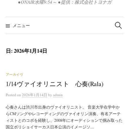
●ONAIR水曜9:54～ ●提供：株式会社トヨナガ
検
索:
メニュー
日:
2026年1月14日
アーカイヴ
1/14ヴァイオリニスト 心奏(Rala)
Posted
on
2026年1月14日
by
admin
心奏さんは渋川市出身のヴァイオリニスト。 音楽大学在学中か
らCMソングやレコーディングのヴァイオリン演奏、有名アーテ
ィストとのコボを経験し、2008年にオーディションで掴み取った
国立ボリショイサーカス日本公演のイメージソ...