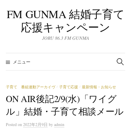
コ
FM GUNMA 結婚子育て
ン
テ
応援キャンペーン
ン
ツ
JORU 86.3 FM GUNMA
へ
ス
検
キ
索:
メニュー
ッ
プ
子育て 番組連動アーカイヴ
子育て応援
最新情報・お知らせ
/
/
ON AIR後記2/9(水)「ワイグ
ル」結婚・子育て相談メール
Posted
on
2022年2月9日
by
admin