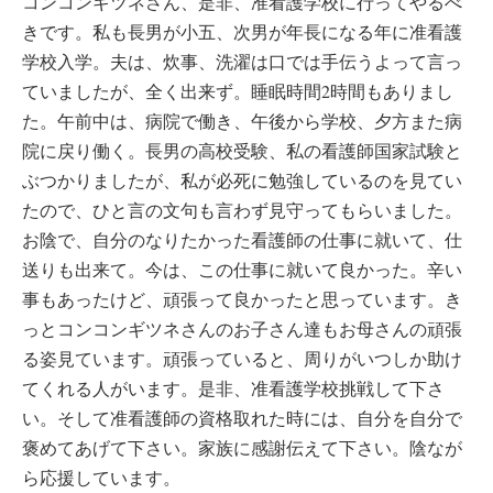
コンコンギツネさん、是非、准看護学校に行ってやるべ
きです。私も長男が小五、次男が年長になる年に准看護
学校入学。夫は、炊事、洗濯は口では手伝うよって言っ
ていましたが、全く出来ず。睡眠時間2時間もありまし
た。午前中は、病院で働き、午後から学校、夕方また病
院に戻り働く。長男の高校受験、私の看護師国家試験と
ぶつかりましたが、私が必死に勉強しているのを見てい
たので、ひと言の文句も言わず見守ってもらいました。
お陰で、自分のなりたかった看護師の仕事に就いて、仕
送りも出来て。今は、この仕事に就いて良かった。辛い
事もあったけど、頑張って良かったと思っています。き
っとコンコンギツネさんのお子さん達もお母さんの頑張
る姿見ています。頑張っていると、周りがいつしか助け
てくれる人がいます。是非、准看護学校挑戦して下さ
い。そして准看護師の資格取れた時には、自分を自分で
褒めてあげて下さい。家族に感謝伝えて下さい。陰なが
ら応援しています。