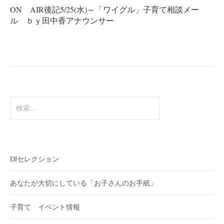
ゲ
ON AIR後記5/25(水)～「ワイグル」子育て相談メー
ー
ル ｂｙ田中香アナウンサー
シ
ョ
ン
検
索:
DJセレクション
あなたが大切にしている「お子さんのお手紙」
子育て イベント情報