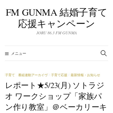
コ
FM GUNMA 結婚子育て
ン
テ
応援キャンペーン
ン
ツ
JORU 86.3 FM GUNMA
へ
ス
検
キ
索:
メニュー
ッ
プ
子育て 番組連動アーカイヴ
子育て応援
最新情報・お知らせ
/
/
レポート★5/23(月) ソトラジ
オ ワークショップ「家族パ
ン作り教室」＠ベーカリーキ