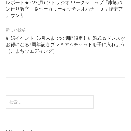
レポート★5/23(月) ソトラジオ ワークショップ「家族パ
稿
ン作り教室」＠ベーカリーキッチンオハナ ｂｙ揚妻ア
ナ
ナウンサー
ビ
ゲ
新しい投稿
ー
結婚イベント【6月末までの期間限定】結婚式＆ドレスが
お得になる5周年記念プレミアムチケットを手に入れよう
シ
（こまちウエディング）
ョ
ン
検
索: