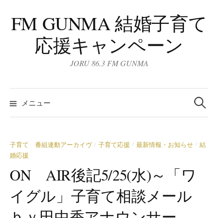
コ
FM GUNMA 結婚子育て
ン
テ
応援キャンペーン
ン
ツ
JORU 86.3 FM GUNMA
へ
ス
検
キ
索:
メニュー
ッ
プ
子育て 番組連動アーカイヴ
子育て応援
最新情報・お知らせ
結
/
/
/
婚応援
ON AIR後記5/25(水)～「ワ
イグル」子育て相談メール
ｂｙ田中香アナウンサー