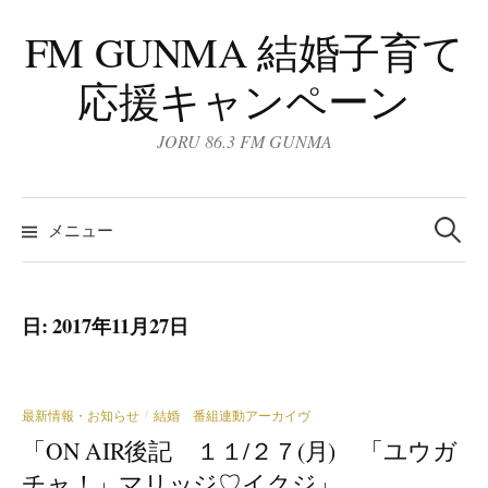
コ
FM GUNMA 結婚子育て
ン
テ
応援キャンペーン
ン
ツ
JORU 86.3 FM GUNMA
へ
ス
検
キ
索:
メニュー
ッ
プ
日:
2017年11月27日
最新情報・お知らせ
結婚 番組連動アーカイヴ
/
「ON AIR後記 １１/２７(月) 「ユウガ
チャ！」マリッジ♡イクジ」