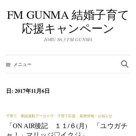
コ
FM GUNMA 結婚子育て
ン
テ
応援キャンペーン
ン
ツ
JORU 86.3 FM GUNMA
へ
ス
検
キ
索:
メニュー
ッ
プ
日:
2017年11月6日
子育て 番組連動アーカイヴ
子育て応援
最新情報・お知らせ
/
/
「ON AIR後記 １１/６(月) 「ユウガチ
ャ！」マリッジ♡イクジ」