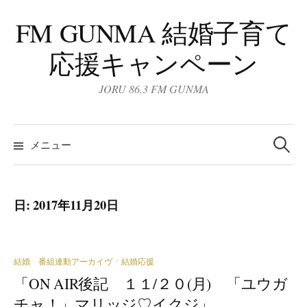
コ
FM GUNMA 結婚子育て
ン
テ
応援キャンペーン
ン
ツ
JORU 86.3 FM GUNMA
へ
ス
検
キ
索:
メニュー
ッ
プ
日:
2017年11月20日
結婚 番組連動アーカイヴ
結婚応援
/
「ON AIR後記 １１/２０(月) 「ユウガ
チャ！」マリッジ♡イクジ」