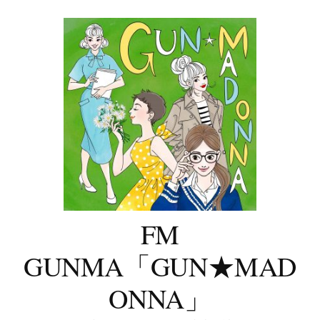
コ
ン
テ
ン
ツ
へ
ス
キ
ッ
プ
FM
GUNMA「GUN★MAD
ONNA」