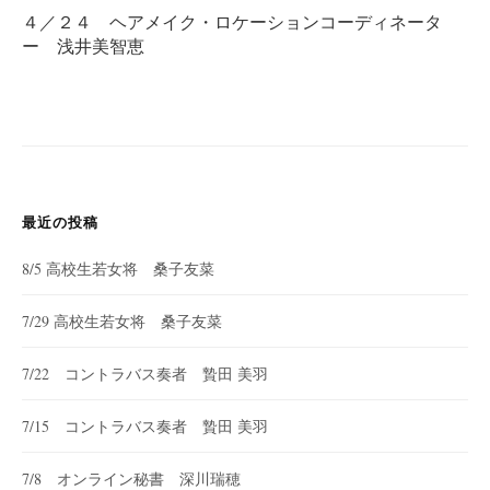
ビ
４／２４ ヘアメイク・ロケーションコーディネータ
ゲ
ー 浅井美智恵
ー
シ
ョ
ン
最近の投稿
8/5 高校生若女将 桑子友菜
7/29 高校生若女将 桑子友菜
7/22 コントラバス奏者 贄田 美羽
7/15 コントラバス奏者 贄田 美羽
7/8 オンライン秘書 深川瑞穂