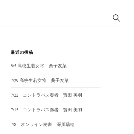
検
索:
最近の投稿
8/5 高校生若女将 桑子友菜
7/29 高校生若女将 桑子友菜
7/22 コントラバス奏者 贄田 美羽
7/15 コントラバス奏者 贄田 美羽
7/8 オンライン秘書 深川瑞穂