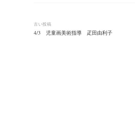
投
古い投稿
4/3 児童画美術指導 疋田由利子
稿
ナ
ビ
ゲ
ー
シ
ョ
ン