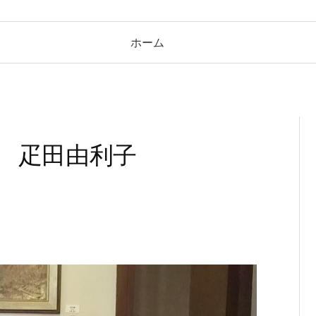
ホーム
導 疋田由利子