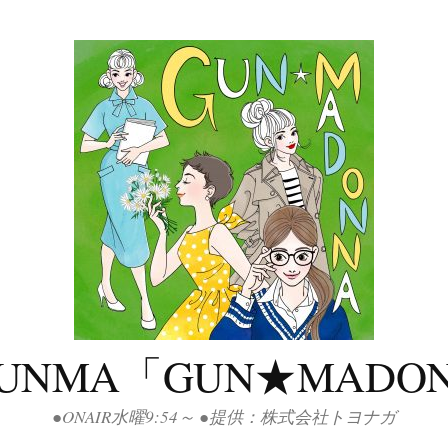
GUNMA「GUN★MADO
●ONAIR水曜9:54～ ●提供：株式会社トヨナガ