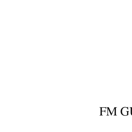
コ
ン
テ
ン
ツ
へ
ス
キ
ッ
プ
FM 