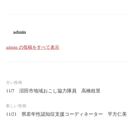
admin
admin の投稿をすべて表示
投
古い投稿
11/7 沼田市地域おこし協力隊員 高橋枝里
稿
ナ
新しい投稿
ビ
11/21 県若年性認知症支援コーディネーター 平方仁美
ゲ
ー