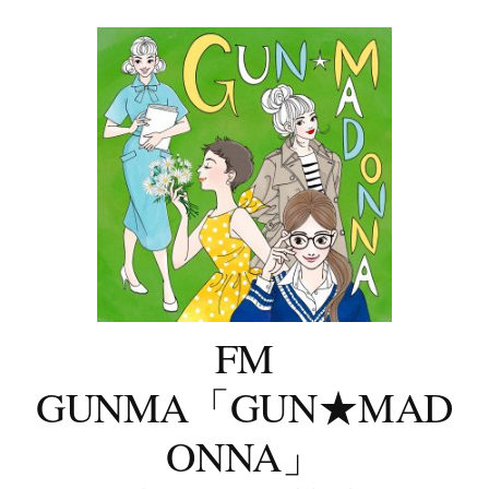
コ
ン
テ
ン
ツ
へ
ス
キ
ッ
プ
FM
GUNMA「GUN★MAD
ONNA」