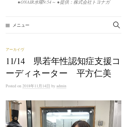
●ONAIR水曜9:54～ ●提供：株式会社トヨナガ
検
索:
メニュー
アーカイヴ
11/14 県若年性認知症支援コ
ーディネーター 平方仁美
Posted
on
2018年11月14日
by
admin