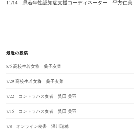
11/14 県若年性認知症支援コーディネーター 平方仁美
ゲ
ー
シ
ョ
ン
最近の投稿
8/5 高校生若女将 桑子友菜
7/29 高校生若女将 桑子友菜
7/22 コントラバス奏者 贄田 美羽
7/15 コントラバス奏者 贄田 美羽
7/8 オンライン秘書 深川瑞穂