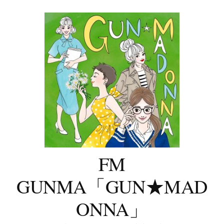
コ
ン
テ
ン
ツ
へ
ス
キ
ッ
プ
FM
GUNMA「GUN★MAD
ONNA」