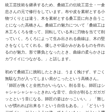
統工芸技術を継承するため、桑細工の伝統工芸士・一倉
忠さんの元で修行をしています。布や皮を素材とする小
物づくりとは違う、木を素材とする桑工芸に向き合うこ
とになった高橋さん。桑細工の魅力について「桑細工は
木工ろくろを使って、回転している木に刃物を当てて削
っていく。ろくろによって生み出される曲線は、木の堅
さをなくしてくれる。優しさや温かみがあるものを作れ
るのが魅力。形で勝負となったとき、曲線の柔らかさは
カワイイにつながる。」と話します。
初めて桑細工に挑戦したときは、うまく挽けず、すごく
無駄な力が入ってしまい肩がこったという高橋さん。
「師匠が挽くと全然力がいらない。削る音も、師匠はシ
ャシャシャシャっときれいな音で、自分が削るとガガガ
ッとという音になる。師匠の姿はかっこいい。」「難し
いが慣れれば出来る！という自信もある。」「どういう