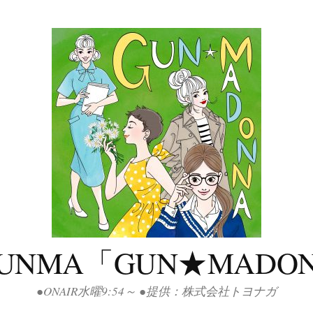
GUNMA「GUN★MADO
●ONAIR水曜9:54～ ●提供：株式会社トヨナガ