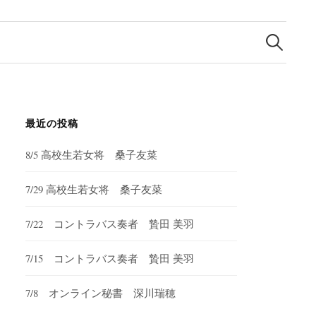
検
索:
最近の投稿
8/5 高校生若女将 桑子友菜
7/29 高校生若女将 桑子友菜
7/22 コントラバス奏者 贄田 美羽
7/15 コントラバス奏者 贄田 美羽
7/8 オンライン秘書 深川瑞穂