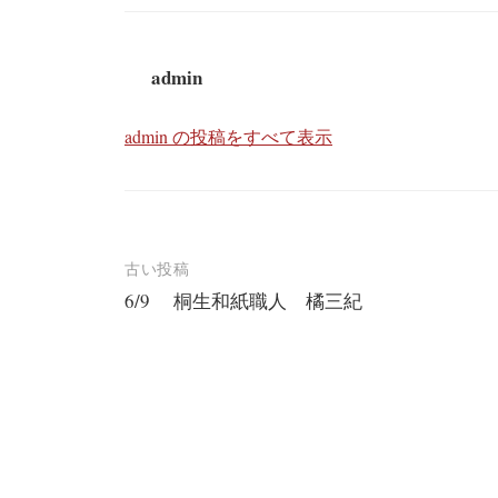
admin
admin の投稿をすべて表示
投
古い投稿
6/9 桐生和紙職人 橘三紀
稿
ナ
ビ
ゲ
ー
シ