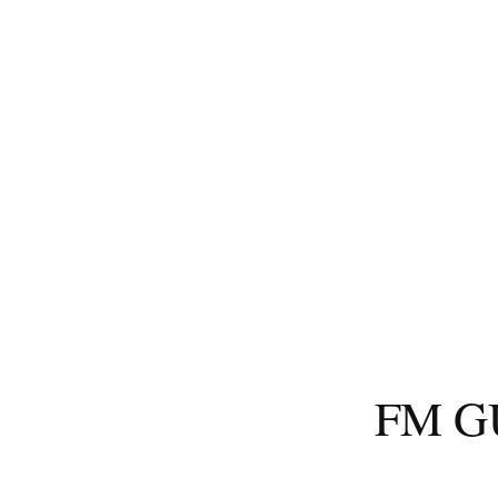
コ
ン
テ
ン
ツ
へ
ス
キ
ッ
プ
FM 