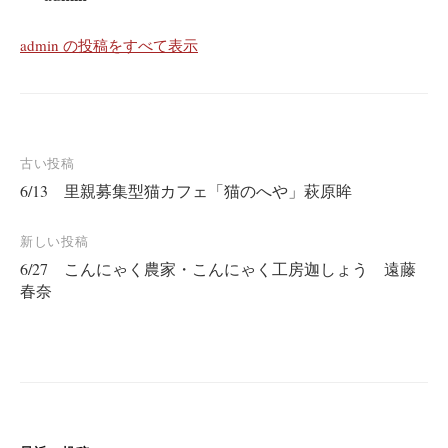
admin の投稿をすべて表示
投
古い投稿
6/13 里親募集型猫カフェ「猫のへや」萩原眸
稿
ナ
新しい投稿
ビ
6/27 こんにゃく農家・こんにゃく工房迦しょう 遠藤
ゲ
春奈
ー
シ
ョ
ン