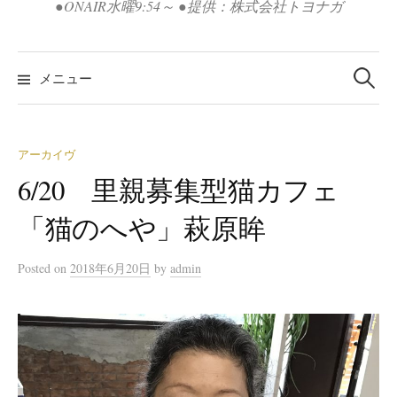
●ONAIR水曜9:54～ ●提供：株式会社トヨナガ
検
索:
メニュー
アーカイヴ
6/20 里親募集型猫カフェ
「猫のへや」萩原眸
Posted
on
2018年6月20日
by
admin