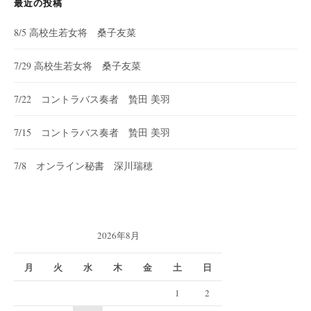
最近の投稿
8/5 高校生若女将 桑子友菜
7/29 高校生若女将 桑子友菜
7/22 コントラバス奏者 贄田 美羽
7/15 コントラバス奏者 贄田 美羽
7/8 オンライン秘書 深川瑞穂
2026年8月
月
火
水
木
金
土
日
1
2