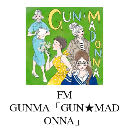
コ
ン
テ
ン
ツ
へ
ス
キ
ッ
プ
FM
GUNMA「GUN★MAD
ONNA」