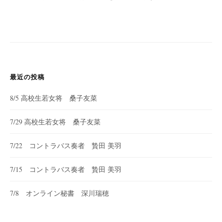
最近の投稿
8/5 高校生若女将 桑子友菜
7/29 高校生若女将 桑子友菜
7/22 コントラバス奏者 贄田 美羽
7/15 コントラバス奏者 贄田 美羽
7/8 オンライン秘書 深川瑞穂