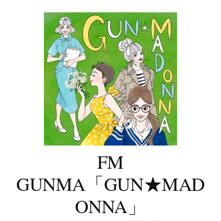
コ
ン
テ
ン
ツ
へ
ス
キ
ッ
プ
FM
GUNMA「GUN★MAD
ONNA」