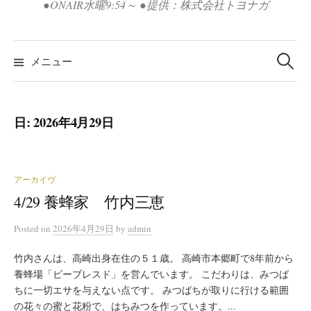
●ONAIR水曜9:54～ ●提供：株式会社トヨナガ
検
索:
メニュー
日:
2026年4月29日
アーカイヴ
4/29 養蜂家 竹内三恵
Posted
on
2026年4月29日
by
admin
竹内さんは、高崎出身在住の５１歳。 高崎市本郷町で8年前から
養蜂場「ビーブレスド」を営んでいます。 こだわりは、みつば
ちに一切エサを与えない点です。 みつばちが取りに行ける範囲
の花々の蜜と花粉で、はちみつを作っています。...