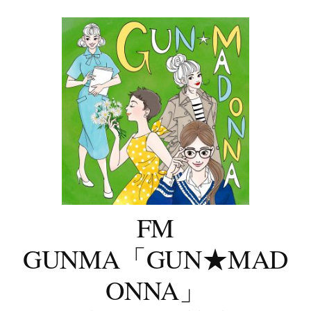
コ
ン
テ
ン
ツ
へ
ス
キ
ッ
プ
FM
GUNMA「GUN★MAD
ONNA」