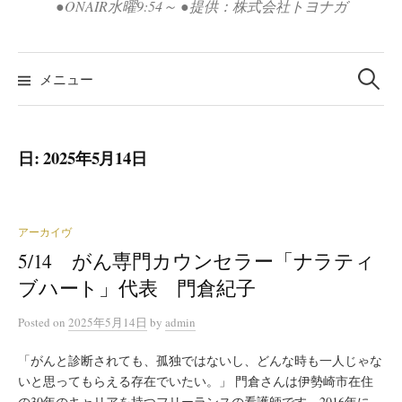
●ONAIR水曜9:54～ ●提供：株式会社トヨナガ
検
索:
メニュー
日:
2025年5月14日
アーカイヴ
5/14 がん専門カウンセラー「ナラティ
ブハート」代表 門倉紀子
Posted
on
2025年5月14日
by
admin
「がんと診断されても、孤独ではないし、どんな時も一人じゃな
いと思ってもらえる存在でいたい。」 門倉さんは伊勢崎市在住
の30年のキャリアを持つフリーランスの看護師です。2016年に