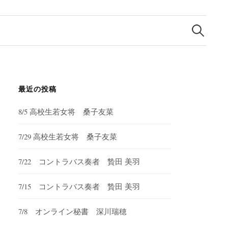
検
索:
最近の投稿
8/5 高校生若女将 桑子友菜
7/29 高校生若女将 桑子友菜
7/22 コントラバス奏者 贄田 美羽
7/15 コントラバス奏者 贄田 美羽
7/8 オンライン秘書 深川瑞穂