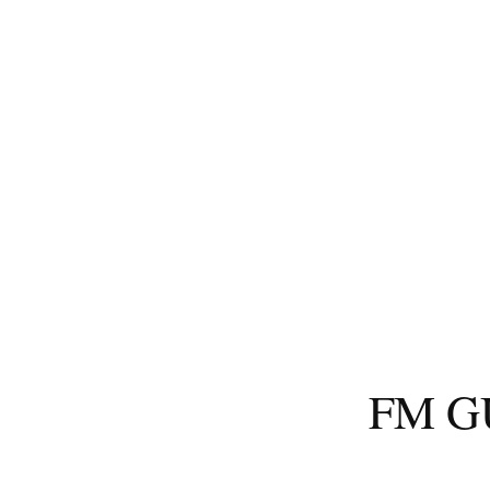
コ
ン
テ
ン
ツ
へ
ス
キ
ッ
プ
FM 