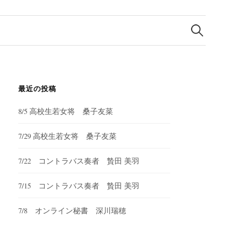
検
索:
最近の投稿
8/5 高校生若女将 桑子友菜
7/29 高校生若女将 桑子友菜
7/22 コントラバス奏者 贄田 美羽
7/15 コントラバス奏者 贄田 美羽
7/8 オンライン秘書 深川瑞穂