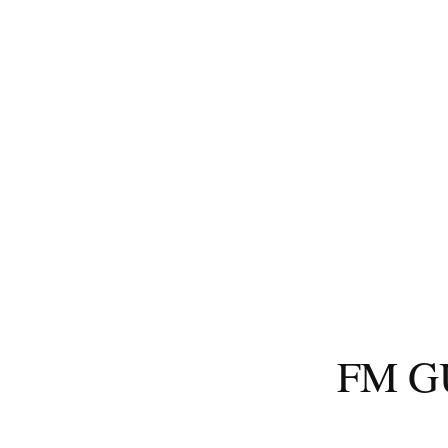
コ
ン
テ
ン
ツ
へ
ス
キ
ッ
プ
FM 