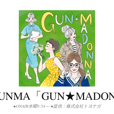
GUNMA「GUN★MADO
●ONAIR水曜9:54～ ●提供：株式会社トヨナガ