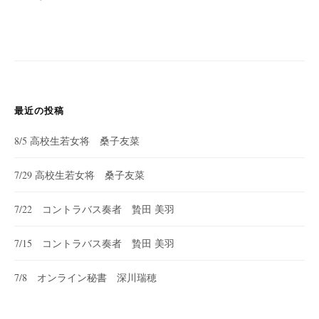
最近の投稿
8/5 高校生若女将 桑子友菜
7/29 高校生若女将 桑子友菜
7/22 コントラバス奏者 贄田 美羽
7/15 コントラバス奏者 贄田 美羽
7/8 オンライン秘書 深川瑞穂