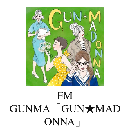
コ
ン
テ
ン
ツ
へ
ス
キ
ッ
プ
FM
GUNMA「GUN★MAD
ONNA」