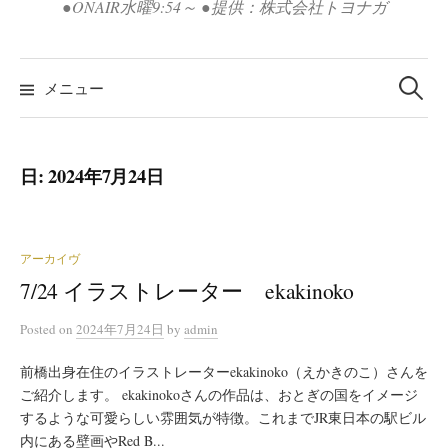
●ONAIR水曜9:54～ ●提供：株式会社トヨナガ
検
索:
メニュー
日:
2024年7月24日
アーカイヴ
7/24 イラストレーター ekakinoko
Posted
on
2024年7月24日
by
admin
前橋出身在住のイラストレーターekakinoko（えかきのこ）さんを
ご紹介します。 ekakinokoさんの作品は、おとぎの国をイメージ
するような可愛らしい雰囲気が特徴。これまでJR東日本の駅ビル
内にある壁画やRed B...