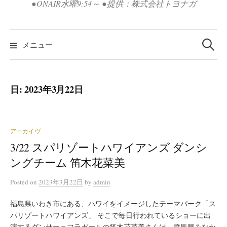
●ONAIR水曜9:54～ ●提供：株式会社トヨナガ
検
索:
メニュー
日:
2023年3月22日
アーカイヴ
3/22 スパリゾートハワイアンズ ダンシ
ングチーム 笛木花菜美
Posted
on
2023年3月22日
by
admin
福島県いわき市にある、ハワイをイメージしたテーマパーク「ス
パリゾートハワイアンズ」 そこで毎日行われているショーに出
演するダンサー＝フラガールの笛木花菜美さんは、群馬県みなか