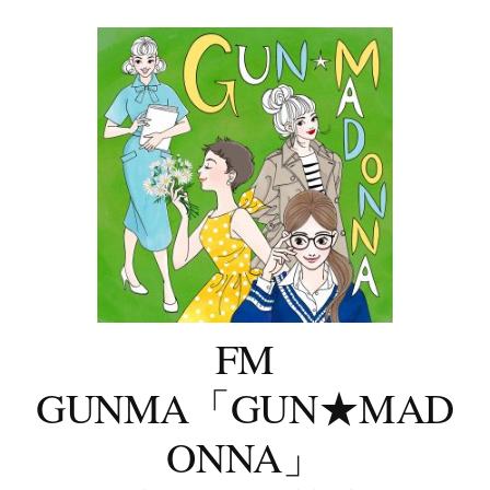
コ
ン
テ
ン
ツ
へ
ス
キ
ッ
プ
FM
GUNMA「GUN★MAD
ONNA」