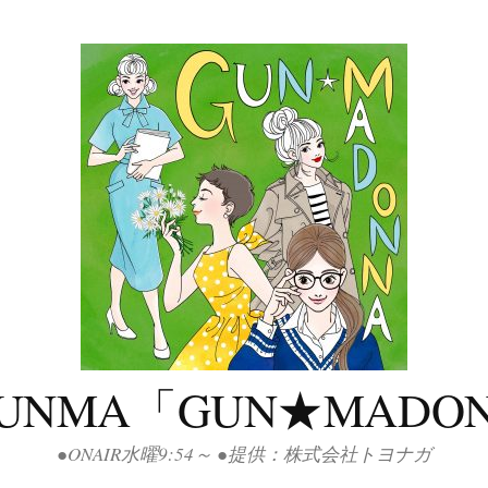
GUNMA「GUN★MADO
●ONAIR水曜9:54～ ●提供：株式会社トヨナガ