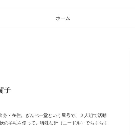
ホーム
賀子
出身・在住。ぎんぺー堂という屋号で、２人組で活動
綿状の羊毛を使って、特殊な針（ニードル）でちくちく