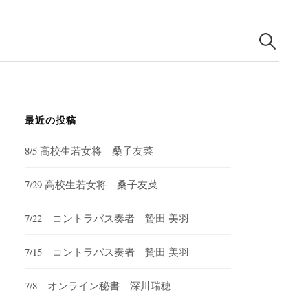
検
索:
最近の投稿
8/5 高校生若女将 桑子友菜
7/29 高校生若女将 桑子友菜
7/22 コントラバス奏者 贄田 美羽
7/15 コントラバス奏者 贄田 美羽
7/8 オンライン秘書 深川瑞穂