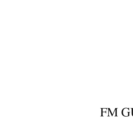
コ
ン
テ
ン
ツ
へ
ス
キ
ッ
プ
FM 