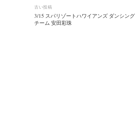
投
古い投稿
3/15 スパリゾートハワイアンズ ダンシング
稿
チーム 安田彩珠
ナ
ビ
ゲ
ー
シ
ョ
ン