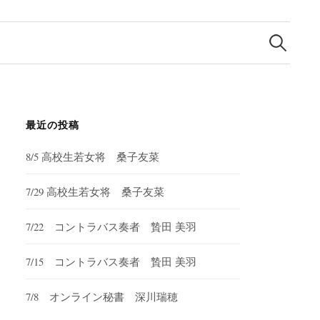
検
索:
最近の投稿
8/5 高校生若女将 桑子友菜
7/29 高校生若女将 桑子友菜
7/22 コントラバス奏者 贄田 美羽
7/15 コントラバス奏者 贄田 美羽
7/8 オンライン秘書 深川瑞穂