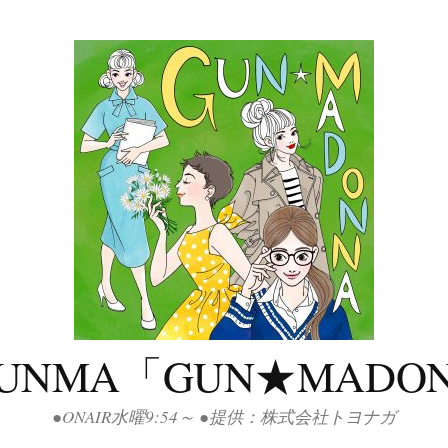
GUNMA「GUN★MADO
●ONAIR水曜9:54～ ●提供：株式会社トヨナガ