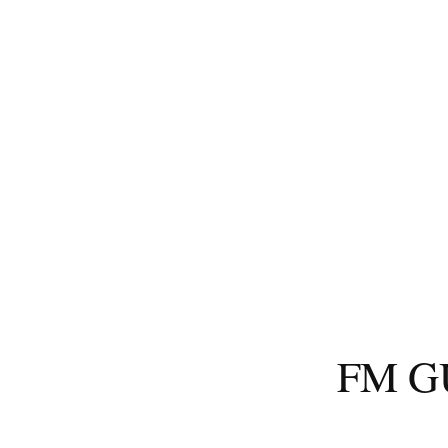
コ
ン
テ
ン
ツ
へ
ス
キ
ッ
プ
FM 