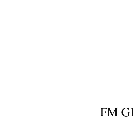
コ
ン
テ
ン
ツ
へ
ス
キ
ッ
プ
FM 