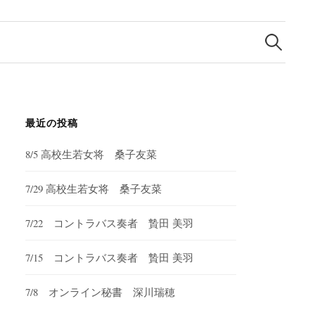
検
索:
最近の投稿
8/5 高校生若女将 桑子友菜
7/29 高校生若女将 桑子友菜
7/22 コントラバス奏者 贄田 美羽
7/15 コントラバス奏者 贄田 美羽
7/8 オンライン秘書 深川瑞穂