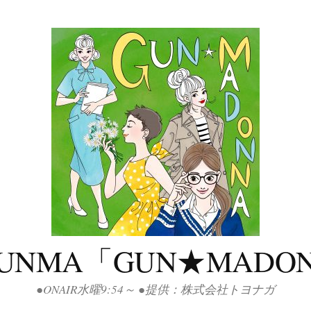
GUNMA「GUN★MADO
●ONAIR水曜9:54～ ●提供：株式会社トヨナガ