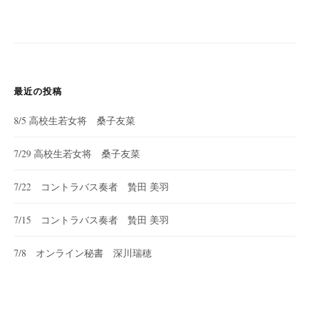
最近の投稿
8/5 高校生若女将 桑子友菜
7/29 高校生若女将 桑子友菜
7/22 コントラバス奏者 贄田 美羽
7/15 コントラバス奏者 贄田 美羽
7/8 オンライン秘書 深川瑞穂