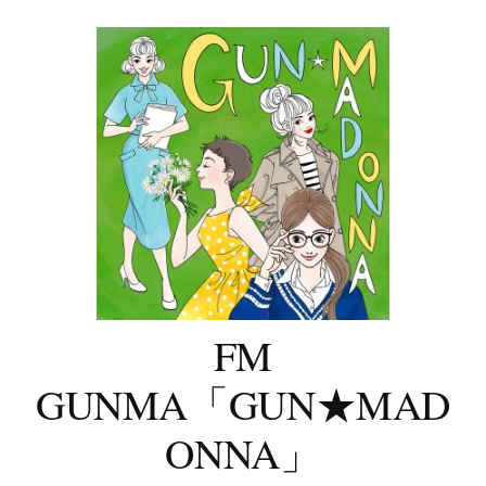
コ
ン
テ
ン
ツ
へ
ス
キ
ッ
プ
FM
GUNMA「GUN★MAD
ONNA」