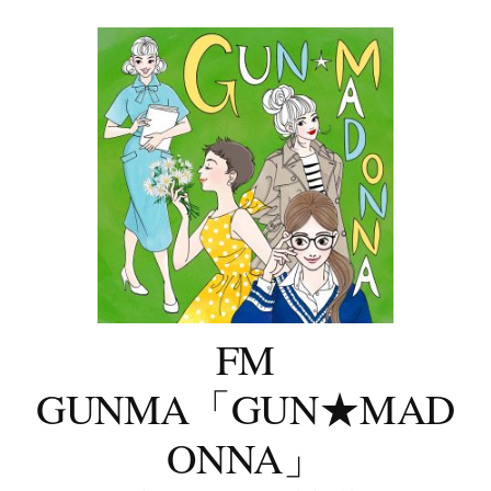
コ
ン
テ
ン
ツ
へ
ス
キ
ッ
プ
FM
GUNMA「GUN★MAD
ONNA」