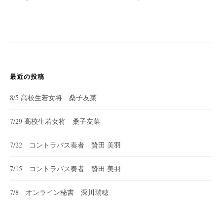
最近の投稿
8/5 高校生若女将 桑子友菜
7/29 高校生若女将 桑子友菜
7/22 コントラバス奏者 贄田 美羽
7/15 コントラバス奏者 贄田 美羽
7/8 オンライン秘書 深川瑞穂