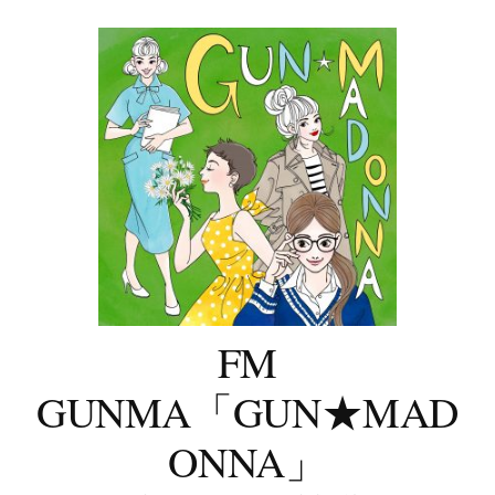
コ
ン
テ
ン
ツ
へ
ス
キ
ッ
プ
FM
GUNMA「GUN★MAD
ONNA」