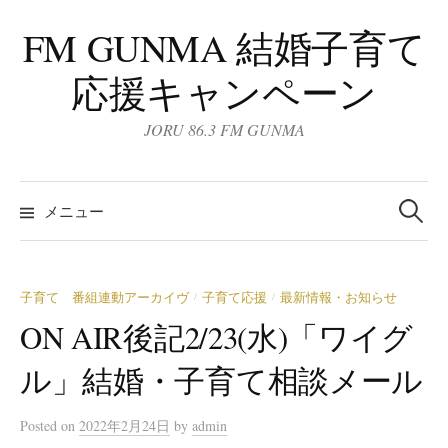
コ
FM GUNMA 結婚子育て
ン
テ
応援キャンペーン
ン
ツ
JORU 86.3 FM GUNMA
へ
ス
検
キ
索:
メニュー
ッ
プ
子育て 番組連動アーカイヴ
子育て応援
最新情報・お知らせ
/
/
ON AIR後記2/23(水)「ワイグ
ル」結婚・子育て相談メール
Posted
on
2022年2月24日
by
admin