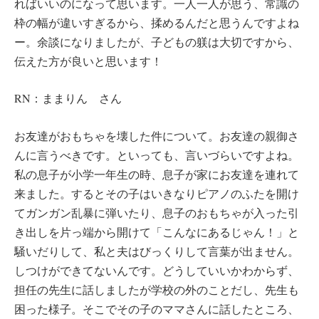
ればいいのになって思います。一人一人が思う、常識の
枠の幅が違いすぎるから、揉めるんだと思うんですよね
ー。余談になりましたが、子どもの躾は大切ですから、
伝えた方が良いと思います！
RN：ままりん さん
お友達がおもちゃを壊した件について。お友達の親御さ
んに言うべきです。といっても、言いづらいですよね。
私の息子が小学一年生の時、息子が家にお友達を連れて
来ました。するとその子はいきなりピアノのふたを開け
てガンガン乱暴に弾いたり、息子のおもちゃが入った引
き出しを片っ端から開けて「こんなにあるじゃん！」と
騒いだりして、私と夫はびっくりして言葉が出ません。
しつけができてないんです。どうしていいかわからず、
担任の先生に話しましたが学校の外のことだし、先生も
困った様子。そこでその子のママさんに話したところ、