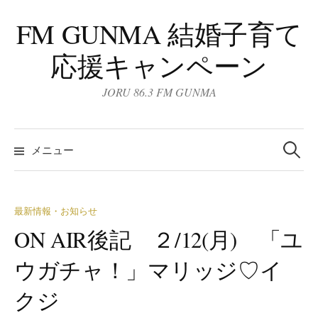
コ
FM GUNMA 結婚子育て
ン
テ
応援キャンペーン
ン
ツ
JORU 86.3 FM GUNMA
へ
ス
検
キ
索:
メニュー
ッ
プ
最新情報・お知らせ
ON AIR後記 ２/12(月) 「ユ
ウガチャ！」マリッジ♡イ
クジ