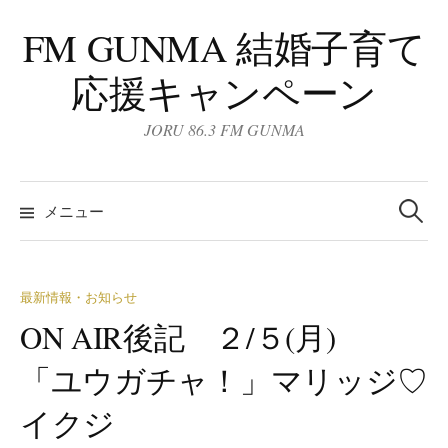
コ
FM GUNMA 結婚子育て
ン
テ
応援キャンペーン
ン
ツ
JORU 86.3 FM GUNMA
へ
ス
検
キ
索:
メニュー
ッ
プ
最新情報・お知らせ
ON AIR後記 ２/５(月)
「ユウガチャ！」マリッジ♡
イクジ