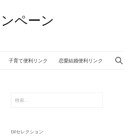
ャンペーン
検
索:
子育て便利リンク
恋愛結婚便利リンク
検
索:
DJセレクション