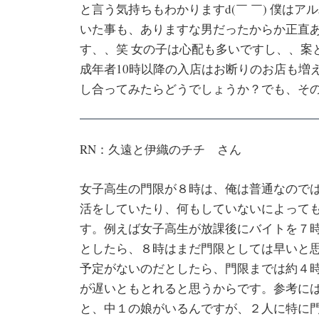
と言う気持ちもわかりますd(￣ ￣) 僕は
いた事も、ありますな男だったからか正直
す、、笑 女の子は心配も多いですし、、案
成年者10時以降の入店はお断りのお店も増
し合ってみたらどうでしょうか？でも、その位
RN：久遠と伊織のチチ さん
女子高生の門限が８時は、俺は普通なので
活をしていたり、何もしていないによって
す。例えば女子高生が放課後にバイトを７
としたら、８時はまだ門限としては早いと
予定がないのだとしたら、門限までは約４
が遅いともとれると思うからです。参考に
と、中１の娘がいるんですが、２人に特に