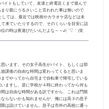
アルバイトもしていて、友達と終電近くまで遊んで
あまり親にうるさいこと言われた事は無いので
としては、最近では映画やカラオケ店などは未
えて来ていたりするので、そのくらいを目安に話
の時は夜遊びたいんだよな～～♪( ´▽｀)笑
は思います。その女子高生がバイト、もしくは部
も放課後の自由な時間は変わってくると思いま
時までやってから自宅まで自転車で帰宅している
思いますし、逆に学校が４時に終わってから何も
時間は自由な時間がある訳ですから、これは門限
はならないかも知れませんが、俺には高３の息子
門限は設けていません。息子は市外の高校に通っ