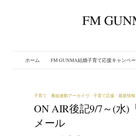
コ
ン
FM G
テ
ン
ツ
へ
ス
ホーム
FM GUNMA結婚子育て応援キャンペ
キ
ッ
プ
子育て 番組連動アーカイヴ
子育て応援
最新情報
/
/
ON AIR後記9/7～
メール