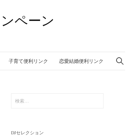
ャンペーン
検
索:
子育て便利リンク
恋愛結婚便利リンク
検
索:
DJセレクション