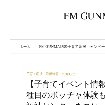
コ
ン
FM G
テ
ン
ツ
へ
ス
ホーム
FM GUNMA結婚子育て応援キャンペ
キ
ッ
プ
子育て応援
最新情報・お知らせ
/
【子育てイベント情
種目のボッチャ体験