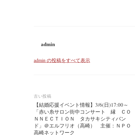
admin
admin の投稿をすべて表示
投
古い投稿
【結婚応援イベント情報】3/6(日)17:00～
稿
「赤い糸サロン街中コンサート 縁 ＣＯ
ナ
ＮＮＥＣＴＩＯＮ タカサキシティバン
ド」＠エルフリオ（高崎） 主催：ＮＰＯ
ビ
高崎ネットワーク