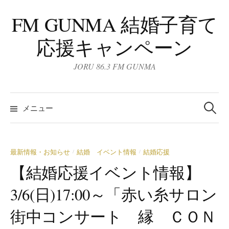
コ
FM GUNMA 結婚子育て
ン
テ
応援キャンペーン
ン
ツ
JORU 86.3 FM GUNMA
へ
ス
検
キ
索:
メニュー
ッ
プ
最新情報・お知らせ
結婚 イベント情報
結婚応援
/
/
【結婚応援イベント情報】
3/6(日)17:00～「赤い糸サロン
街中コンサート 縁 ＣＯＮ