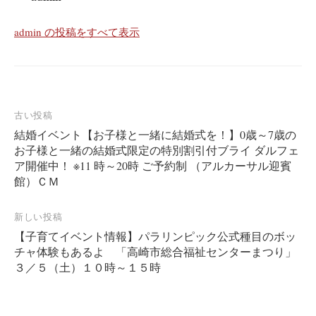
admin の投稿をすべて表示
投
古い投稿
結婚イベント【お子様と一緒に結婚式を！】0歳～7歳の
稿
お子様と一緒の結婚式限定の特別割引付ブライ ダルフェ
ナ
ア開催中！ ※11 時～20時 ご予約制 （アルカーサル迎賓
ビ
館）ＣＭ
ゲ
新しい投稿
ー
【子育てイベント情報】パラリンピック公式種目のボッ
シ
チャ体験もあるよ 「高崎市総合福祉センターまつり」
ョ
３／５（土）１０時～１５時
ン