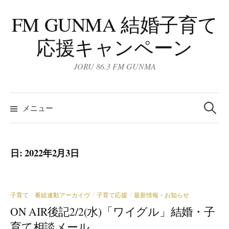
コ
FM GUNMA 結婚子育て
ン
テ
応援キャンペーン
ン
ツ
JORU 86.3 FM GUNMA
へ
ス
検
キ
索:
メニュー
ッ
プ
日:
2022年2月3日
子育て 番組連動アーカイヴ
子育て応援
最新情報・お知らせ
/
/
ON AIR後記2/2(水)「ワイグル」結婚・子
育て相談メール