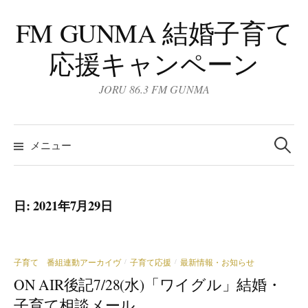
コ
FM GUNMA 結婚子育て
ン
テ
応援キャンペーン
ン
ツ
JORU 86.3 FM GUNMA
へ
ス
検
キ
索:
メニュー
ッ
プ
日:
2021年7月29日
子育て 番組連動アーカイヴ
子育て応援
最新情報・お知らせ
/
/
ON AIR後記7/28(水)「ワイグル」結婚・
子育て相談メール