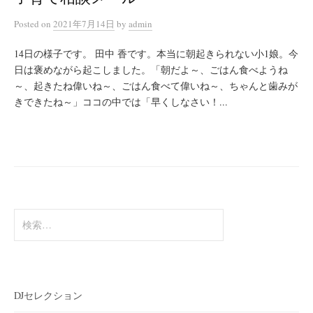
Posted
on
2021年7月14日
by
admin
14日の様子です。 田中 香です。本当に朝起きられない小1娘。今
日は褒めながら起こしました。「朝だよ～、ごはん食べようね
～、起きたね偉いね～、ごはん食べて偉いね～、ちゃんと歯みが
きできたね～」ココの中では「早くしなさい！...
検
索:
DJセレクション