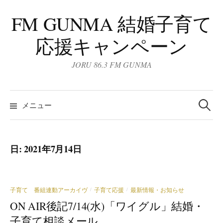
コ
FM GUNMA 結婚子育て
ン
テ
応援キャンペーン
ン
ツ
JORU 86.3 FM GUNMA
へ
ス
検
キ
索:
メニュー
ッ
プ
日:
2021年7月14日
子育て 番組連動アーカイヴ
子育て応援
最新情報・お知らせ
/
/
ON AIR後記7/14(水)「ワイグル」結婚・
子育て相談メール