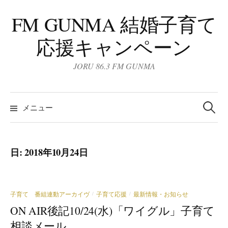
コ
FM GUNMA 結婚子育て
ン
テ
応援キャンペーン
ン
ツ
JORU 86.3 FM GUNMA
へ
ス
検
キ
索:
メニュー
ッ
プ
日:
2018年10月24日
子育て 番組連動アーカイヴ
子育て応援
最新情報・お知らせ
/
/
ON AIR後記10/24(水)「ワイグル」子育て
相談メール