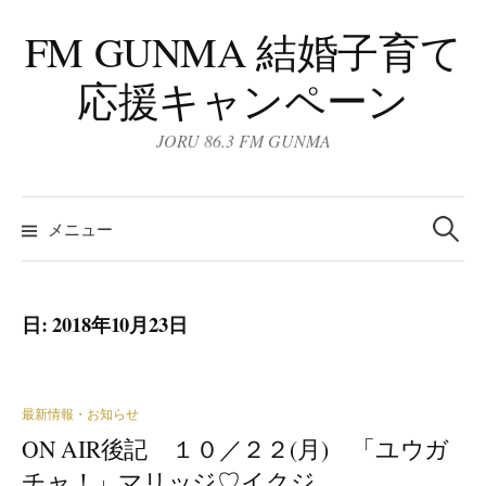
コ
FM GUNMA 結婚子育て
ン
テ
応援キャンペーン
ン
ツ
JORU 86.3 FM GUNMA
へ
ス
検
キ
索:
メニュー
ッ
プ
日:
2018年10月23日
最新情報・お知らせ
ON AIR後記 １０／２２(月) 「ユウガ
チャ！」マリッジ♡イクジ